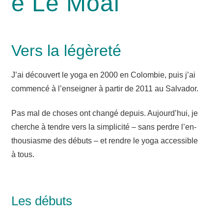
e Le Moal
Vers la légèreté
J’ai décou­vert le yoga en 2000 en Colom­bie, puis j’ai
com­men­cé à l’en­sei­gner à par­tir de 2011 au Salvador.
Pas mal de choses ont chan­gé depuis. Aujourd’­hui, je
cherche à tendre vers la sim­pli­ci­té – sans perdre l’en­
thou­siasme des débuts – et rendre le yoga acces­sible
à tous.
Les débuts