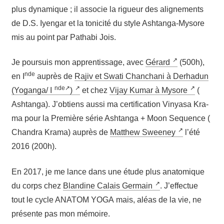
plus dyna­mique ; il asso­cie la rigueur des ali­gne­ments
de D.S. Iyen­gar et la toni­ci­té du style Ash­tan­ga-Mysore
mis au point par Patha­bi Jois.
Je pour­suis mon appren­tis­sage, avec
Gérard
(500h),
nde
en I
auprès de
Rajiv et Swa­ti Chan­cha­ni à Derha­dun
nde
(Yoganga/ I
)
et chez
Vijay Kumar à Mysore
(
Ash­tan­ga). J’ob­tiens aus­si ma cer­ti­fi­ca­tion Vinya­sa Kra­
ma pour la Pre­mière série Ash­tan­ga + Moon Sequence (
Chan­dra Kra­ma) auprès de
Mat­thew Swee­ney
l’é­té
2016 (200h).
En 2017, je me lance dans une étude plus ana­to­mique
du corps chez
Blan­dine Calais Ger­main
. J’ef­fec­tue
tout le cycle ANATOM YOGA mais, aléas de la vie, ne
pré­sente pas mon mémoire.