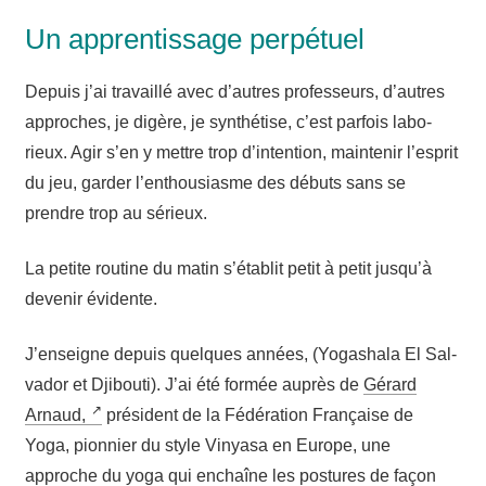
Un apprentissage perpétuel
Depuis j’ai tra­vaillé avec d’autres pro­fes­seurs, d’autres
approches, je digère, je syn­thé­tise, c’est par­fois labo­
rieux. Agir s’en y mettre trop d’in­ten­tion, main­te­nir l’es­prit
du jeu, gar­der l’en­thou­siasme des débuts sans se
prendre trop au sérieux.
La petite rou­tine du matin s’é­ta­blit petit à petit jus­qu’à
deve­nir évidente.
J’enseigne depuis quelques années, (Yoga­sha­la El Sal­
va­dor et Dji­bou­ti). J’ai été for­mée auprès de
Gérard
Arnaud,
pré­sident de la Fédé­ra­tion Fran­çaise de
Yoga, pion­nier du style Vinya­sa en Europe, une
approche du yoga qui enchaîne les pos­tures de façon