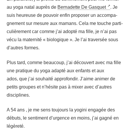
au yoga natal auprès de
Ber­na­dette De Gas­quet
. Je
suis heu­reuse de pou­voir enfin pro­po­ser un accom­pa­
gne­ment sur mesure aux mamans. Cela me touche par­ti­
cu­liè­re­ment car comme j’ai adop­té ma fille, je n’ai pas
vécu la mater­ni­té « bio­lo­gique ». Je l’ai tra­ver­sée sous
d’autres formes.
Plus tard, comme beau­coup, j’ai décou­vert avec ma fille
une pra­tique du yoga adap­té aux enfants et aux
ados, que j’ai sou­hai­té appro­fon­dir. J’aime ani­mer de
petits groupes et n’hé­site pas à mixer avec d’autres
disciplines.
A 54 ans , je me sens tou­jours la yogi­ni enga­gée des
débuts, le sen­ti­ment d’ur­gence en moins, j’ai gagné en
légèreté.