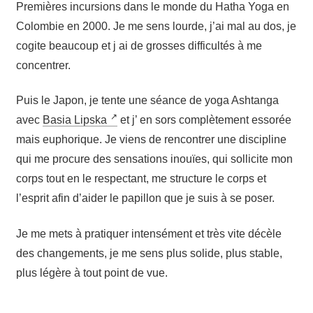
Pre­mières incur­sions dans le monde du Hatha Yoga en
Colom­bie en 2000. Je me sens lourde, j’ai mal au dos, je
cogite beau­coup et j ai de grosses dif­fi­cul­tés à me
concentrer.
Puis le Japon, je tente une séance de yoga Ash­tan­ga
avec
Basia Lips­ka
et j’ en sors com­plè­te­ment esso­rée
mais eupho­rique. Je viens de ren­con­trer une dis­ci­pline
qui me pro­cure des sen­sa­tions inouïes, qui sol­li­cite mon
corps tout en le res­pec­tant, me struc­ture le corps et
l’esprit afin d’aider le papillon que je suis à se poser.
Je me mets à pra­ti­quer inten­sé­ment et très vite décèle
des chan­ge­ments, je me sens plus solide, plus stable,
plus légère à tout point de vue.