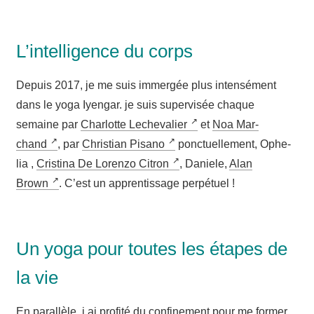
L’intelligence du corps
Depuis 2017, je me suis immer­gée plus inten­sé­ment
dans le yoga Iyen­gar. je suis super­vi­sée chaque
semaine par
Char­lotte Leche­va­lier
et
Noa Mar­
chand
, par
Chris­tian Pisa­no
ponc­tuel­le­ment, Ophe­
lia ,
Cris­ti­na De Loren­zo Citron
, Daniele,
Alan
Brown
. C’est un appren­tis­sage perpétuel !
Un yoga pour toutes les étapes de
la vie
En paral­lèle, j ai pro­fi­té du confi­ne­ment pour me for­mer