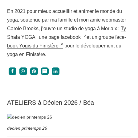
En 2021 pour mieux accueillir et ani­mer le monde du
yoga, sou­te­nue par ma famille et mon amie web­mas­ter
Carole Brooks, j’ouvre un stu­dio de yoga à Mor­laix :
Ty
Sha­la YOGA
, une
page face­book
et un
groupe face­
book Yogis du Finis­tère
pour le déve­lop­pe­ment du
yoga en Finistère.
ATELIERS à Déolen 2026 / Béa
deolen printemps 26