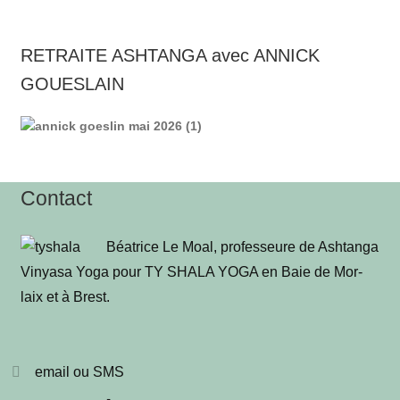
RETRAITE ASHTANGA avec ANNICK
GOUESLAIN
Contact
Béa­trice Le Moal, pro­fes­seure de Ash­tan­ga
Vinya­sa Yoga pour TY SHALA YOGA en Baie de Mor­
laix et à Brest
.
email ou SMS