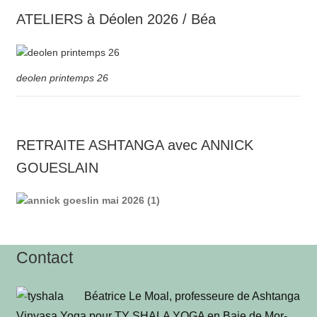
ATELIERS à Déolen 2026 / Béa
deolen printemps 26
RETRAITE ASHTANGA avec ANNICK
GOUESLAIN
Contact
Béa­trice Le Moal, pro­fes­seure de Ash­tan­ga
Vinya­sa Yoga pour TY SHALA YOGA en Baie de Mor­