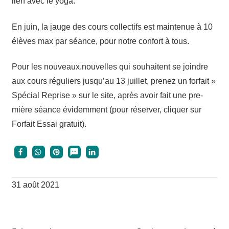
lien avec le yoga.
En juin, la jauge des cours col­lec­tifs est main­te­nue à 10
élèves max par séance, pour notre confort à tous.
Pour les nouveaux.nouvelles qui sou­haitent se joindre
aux cours régu­liers jus­qu’au 13 juillet, pre­nez un for­fait »
Spé­cial Reprise » sur le site, après avoir fait une pre­
mière séance évi­dem­ment (pour réser­ver, cli­quer sur
For­fait Essai gratuit).
31 août 2021