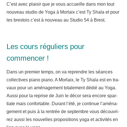
C’est avec plai­sir que je vous accueille dans mon tout
nou­veau stu­dio de Yoga à Mor­laix c’est Ty Sha­la et pour
les bres­tois c’est à nou­veau au Stu­dio 54 à Brest.
Les cours réguliers pour
commencer !
Dans un pre­mier temps, on va reprendre les séances
col­lec­tives pia­no pia­no. A Mor­laix, le Ty Sha­la est en tra­
vaux pour un amé­na­ge­ment tota­le­ment dédié au Yoga.
Aus­si pour la reprise de Juin le décor sera encore spar­
tiate mais confor­table. Durant l’é­té, je conti­nue l’a­mé­na­
ge­ment et puis à la ren­trée de sep­tembre vous décou­vri­
rez aus­si les nou­velles pro­po­si­tions yoga et acti­vi­tés en