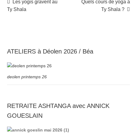
Navigation
Article
Article
Les yogis gravent au
Quels cours de yoga à
précédent :
suivant :
Ty Shala
Ty Shala ?
de
l’article
ATELIERS à Déolen 2026 / Béa
deolen printemps 26
RETRAITE ASHTANGA avec ANNICK
GOUESLAIN