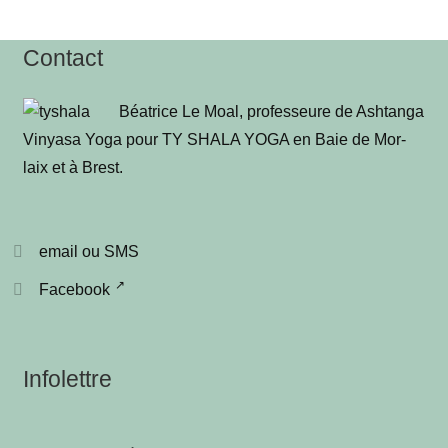
Contact
Béa­trice Le Moal, pro­fes­seure de Ash­tan­ga
Vinya­sa Yoga pour TY SHALA YOGA en Baie de Mor­
laix et à Brest
.
email ou SMS
Facebook
Infolettre