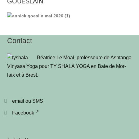
GOUESLAIN
Contact
Béa­trice Le Moal, pro­fes­seure de Ash­tan­ga
Vinya­sa Yoga pour TY SHALA YOGA en Baie de Mor­
laix et à Brest
.
email ou SMS
Facebook