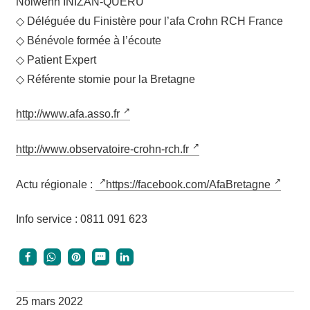
Nol­wenn INIZAN-QUÉRU
◇ Délé­guée du Finis­tère pour l’a­fa Crohn RCH France
◇ Béné­vole for­mée à l’écoute
◇ Patient Expert
◇ Réfé­rente sto­mie pour la Bretagne
http://www.afa.asso.fr
http://www.observatoire-crohn-rch.fr
Actu régio­nale :
https://facebook.com/AfaBretagne
Info ser­vice : 0811 091 623
25 mars 2022