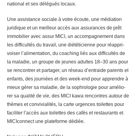
natio­nal et ses délé­gués locaux.
Une assis­tance sociale à votre écoute, une média­tion
juri­dique et un meilleur accès aux assu­rances de prêt
immo­bi­lier avec assur MICI, un accom­pa­gne­ment dans
les dif­fi­cul­tés du tra­vail, une dié­té­ti­cienne pour réap­pri­
voi­ser l’a­li­men­ta­tion, du coa­ching liés aux dif­fi­cul­tés de
la mala­die, un groupe de jeunes adultes 18–30 ans pour
se ren­con­trer et par­ta­ger, un réseau d’en­traide parents et
enfants, des jour­nées et des week-end pour apprendre à
mieux gérer sa mala­die, de la sophro­lo­gie pour amé­lio­
rer sa qua­li­té de vie, des MICI kawa ren­contres autour de
thèmes et convi­via­li­tés, la carte urgences toi­lettes pour
faci­li­ter l’ac­cès aux toi­lettes des cafés et res­tau­rants et
MICI­con­nect une pla­te­forme dédiée.