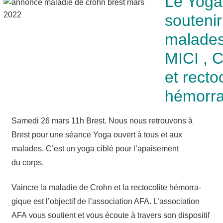
Le Yoga
soutenir
malades
MICI , 
et recto
hémorra
Same­di 26 mars 11h Brest. Nous nous retrou­vons à
Brest pour une séance Yoga ouvert à tous et aux
malades. C’est un yoga ciblé pour l’apaisement
du corps.
Vaincre la mala­die de Crohn et la rec­to­co­lite hémor­ra­
gique est l’ob­jec­tif de l’as­so­cia­tion AFA. L’as­so­cia­tion
AFA vous sou­tient et vous écoute à tra­vers son dis­po­si­tif