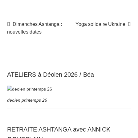
Navigation
Article
Article
Dimanches Ashtanga :
Yoga solidaire Ukraine
précédent :
suivant :
nouvelles dates
de
l’article
ATELIERS à Déolen 2026 / Béa
deolen printemps 26
RETRAITE ASHTANGA avec ANNICK