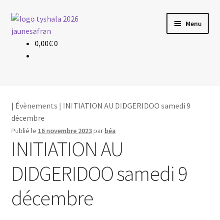
Aller
Aller
Menu
à
au
la
contenu
0,00
€
0
Évènements
navigation
Planning & Tarif
Les profs
|
Évènements
| INITIATION AU DIDGERIDOO samedi 9
décembre
Le yoga
Publié le
16 novembre 2023
par
béa
INITIATION AU
DIDGERIDOO samedi 9
décembre