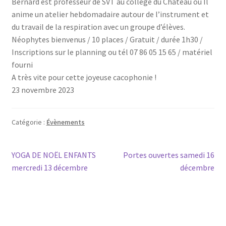
Ber­nard est pro­fes­seur de SVT au col­lège du Châ­teau où Il
anime un ate­lier heb­do­ma­daire autour de l’ins­tru­ment et
du tra­vail de la res­pi­ra­tion avec un groupe d’élèves.
Néo­phytes bien­ve­nus / 10 places / Gra­tuit / durée 1h30 /
Ins­crip­tions sur le plan­ning ou tél 07 86 05 15 65 / maté­riel
fourni
A très vite pour cette joyeuse cacophonie !
23 novembre 2023
Catégorie :
Évènements
Navigation
Article
Article
YOGA DE NOËL ENFANTS
Portes ouvertes samedi 16
précédent :
suivant :
mercredi 13 décembre
décembre
de
l’article