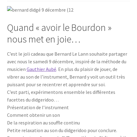
Quand « avoir le Bourdon »
nous met en joie…
C’est le joli cadeau que Ber­nard Le Lann sou­haite par­ta­ger
avec nous le same­di 9 décembre, ins­pi­ré de la méthode du
musi­cien
Gau­thier Aubé
. En plus du plai­sir de jouer, de
vibrer au son de l’ins­tru­ment, Ber­nard y voit un outil très
puis­sant pour se recen­trer et apprendre sur soi.
C’est par­ti, expé­ri­men­tons ensemble les dif­fé­rentes
facettes du didgeridoo…
Pré­sen­ta­tion de l’instrument
Com­ment obte­nir un son
De la res­pi­ra­tion au souffle continu
Petite relaxa­tion au son du did­ge­ri­doo pour conclure.