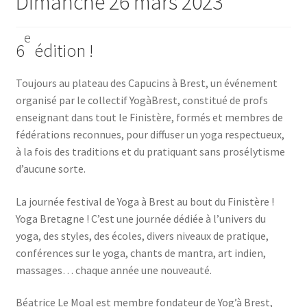
Dimanche 26 mars 2023
e
6
édition !
Tou­jours au pla­teau des Capu­cins à Brest, un évé­ne­ment
orga­ni­sé par le col­lec­tif Yogà­Brest, consti­tué de profs
ensei­gnant dans tout le Finis­tère, for­més et membres de
fédé­ra­tions recon­nues, pour dif­fu­ser un yoga res­pec­tueux,
à la fois des tra­di­tions et du pra­ti­quant sans pro­sé­ly­tisme
d’au­cune sorte.
La jour­née fes­ti­val de Yoga à Brest au bout du Finis­tère !
Yoga Bre­tagne ! C’est une jour­née dédiée à l’u­ni­vers du
yoga, des styles, des écoles, divers niveaux de pra­tique,
confé­rences sur le yoga, chants de man­tra, art indien,
mas­sages… chaque année une nouveauté.
Béa­trice Le Moal est membre fon­da­teur de Yog’à Brest,