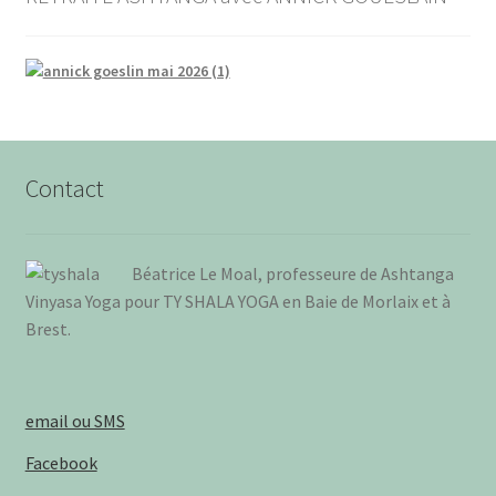
Contact
Béa­trice Le Moal, pro­fes­seure de Ash­tan­ga
Vinya­sa Yoga pour TY SHALA YOGA en Baie de Mor­laix et à
Brest
.
email ou SMS
Facebook