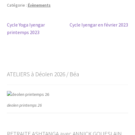
Catégorie :
Évènements
Navigation
Article
Article
Cycle Yoga Iyengar
Cycle Iyengar en février 2023
précédent :
suivant :
printemps 2023
de
l’article
ATELIERS à Déolen 2026 / Béa
deolen printemps 26
RETRAITE ASHTANGA avec ANNICK GOUESLAIN