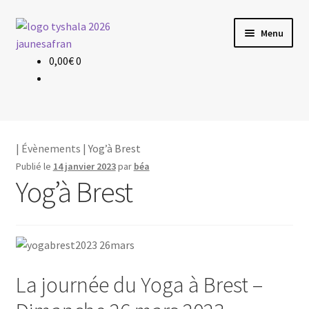
Aller
Aller
Menu
à
au
la
contenu
0,00
€
0
Évènements
navigation
Planning & Tarif
Les profs
|
Évènements
| Yog’à Brest
Publié le
14 janvier 2023
par
béa
Le yoga
Yog’à Brest
La journée du Yoga à Brest –