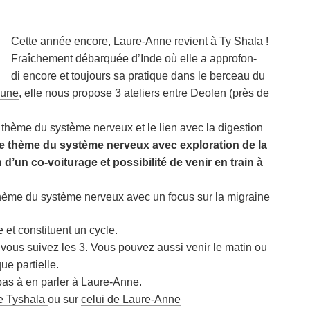
Cette année encore, Laure-Anne revient à Ty Shala !
Fraî­che­ment débar­quée d’Inde où elle a appro­fon­
di encore et tou­jours sa pra­tique dans le ber­ceau du
Pune
, elle nous pro­pose 3 ate­liers entre Deo­len (près de
e thème du sys­tème ner­veux et le lien avec la digestion
 le thème du sys­tème ner­veux avec explo­ra­tion de la
 d’un co-voi­tu­rage et pos­si­bi­li­té de venir en train à
hème du sys­tème ner­veux avec un focus sur la migraine
e et consti­tuent un cycle.
 vous sui­vez les 3. Vous pou­vez aus­si venir le matin ou
que partielle.
 pas à en par­ler à Laure-Anne.
te Tysha­la
ou sur
celui de Laure-Anne