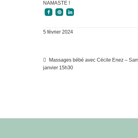
NAMASTE !
5 février 2024
Navigation
Article
Massages bébé avec Cécile Enez – Sam
précédent :
janvier 15h30
de
l’article