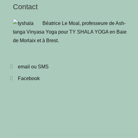
Contact
Béa­trice Le Moal, pro­fes­seure de Ash­
tan­ga Vinya­sa Yoga pour TY SHALA YOGA en Baie
de Mor­laix et à Brest
.
email ou SMS
Facebook