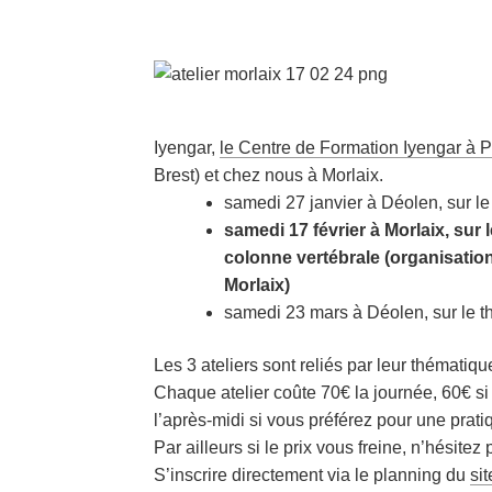
Iyen­gar,
le Centre de For­ma­tion Iyen­gar à 
Brest) et chez nous à Morlaix.
same­di 27 jan­vier à Déolen, sur l
same­di 17 février à Mor­laix, sur
colonne ver­té­brale (orga­ni­sa­tion
Morlaix)
same­di 23 mars à Déolen, sur le t
Les 3 ate­liers sont reliés par leur thé­ma­tiqu
Chaque ate­lier coûte 70€ la jour­née, 60€ si
l’après-midi si vous pré­fé­rez pour une pra­ti
Par ailleurs si le prix vous freine, n’hésitez
S’ins­crire direc­te­ment via le plan­ning du
si