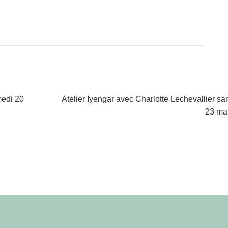
Article
edi 20
Atelier Iyengar avec Charlotte Lechevallier s
suivant :
23 ma