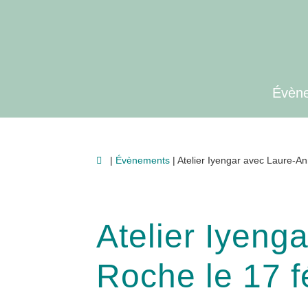
Aller
Aller
à
au
la
contenu
navigation
Évèn
|
Évènements
| Atelier Iyengar avec Laure-An
Atelier Iyeng
Roche le 17 f