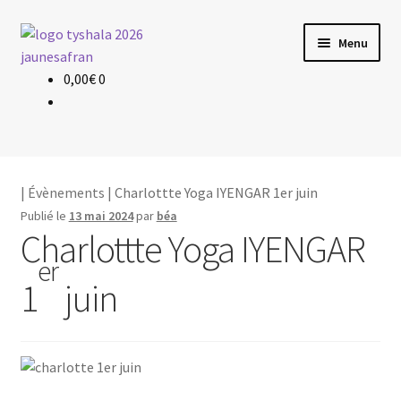
Aller
Aller
Menu
à
au
la
contenu
0,00
€
0
Évènements
navigation
Planning & Tarif
Les profs
|
Évènements
| Charlottte Yoga IYENGAR 1er juin
Publié le
13 mai 2024
par
béa
Le yoga
Charlottte Yoga IYENGAR
er
1
juin