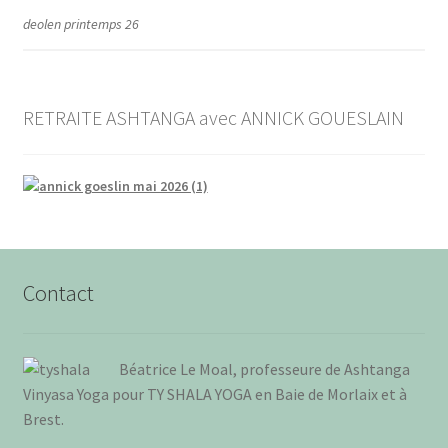
deolen printemps 26
RETRAITE ASHTANGA avec ANNICK GOUESLAIN
Contact
Béa­trice Le Moal, pro­fes­seure de Ash­tan­ga
Vinya­sa Yoga pour TY SHALA YOGA en Baie de Mor­laix et à
Brest
.