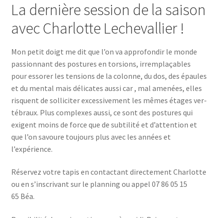
La dernière session de la saison
avec Charlotte Lechevallier !
Mon petit doigt me dit que l’on va appro­fon­dir le monde
pas­sion­nant des pos­tures en tor­sions, irrem­pla­çables
pour esso­rer les ten­sions de la colonne, du dos, des épaules
et du men­tal mais déli­cates aus­si car , mal ame­nées, elles
risquent de sol­li­ci­ter exces­si­ve­ment les mêmes étages ver­
té­braux. Plus com­plexes aus­si, ce sont des pos­tures qui
exigent moins de force que de sub­ti­li­té et d’at­ten­tion et
que l’on savoure tou­jours plus avec les années et
l’expérience.
Réser­vez votre tapis en contac­tant direc­te­ment Char­lotte
ou en s’ins­cri­vant sur le plan­ning ou appel 07 86 05 15
65 Béa.