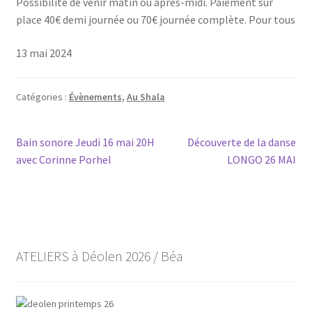
Pos­si­bi­li­té de venir matin ou après-midi. Paie­ment sur
place 40€ demi jour­née ou 70€ jour­née com­plète. Pour tous
13 mai 2024
Catégories :
Évènements
,
Au Shala
Navigation
Article
Article
Bain sonore Jeudi 16 mai 20H
Découverte de la danse
précédent :
suivant :
avec Corinne Porhel
LONGO 26 MAI
de
l’article
ATELIERS à Déolen 2026 / Béa