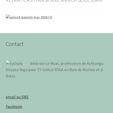
Contact
Béa­trice Le Moal, pro­fes­seure de Ash­tan­ga
Vinya­sa Yoga pour TY SHALA YOGA en Baie de Mor­laix et à
Brest
.
email ou SMS
Facebook