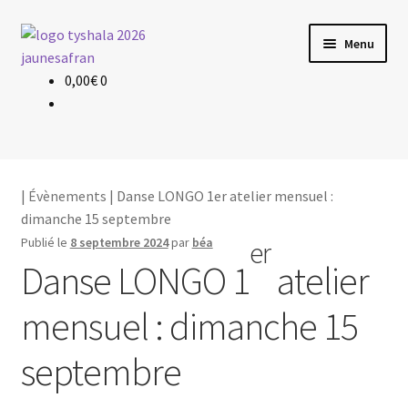
Aller
Aller
Menu
à
au
la
contenu
0,00
€
0
Évènements
navigation
Planning & Tarif
Les profs
|
Évènements
| Danse LONGO 1er atelier mensuel :
dimanche 15 septembre
Le yoga
Publié le
8 septembre 2024
par
béa
er
Danse LONGO 1
atelier
mensuel : dimanche 15
septembre