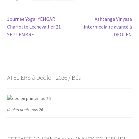
Navigation
Article
Article
Journée Yoga IYENGAR
Ashtanga Vinyasa
précédent :
suivant :
Charlotte Lechevallier 21
intermédiaire avancé à
de
SEPTEMBRE
DEOLEN
l’article
ATELIERS à Déolen 2026 / Béa
deolen printemps 26
RETRAITE ASHTANGA avec ANNICK GOUESLAIN