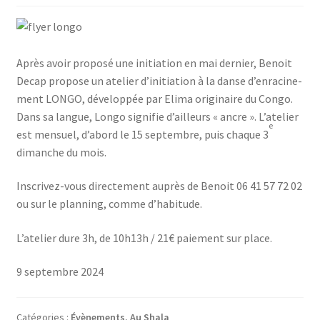
Après avoir pro­po­sé une ini­tia­tion en mai der­nier, Benoit
Decap pro­pose un ate­lier d’i­ni­tia­tion à la danse d’en­ra­ci­ne­
ment LONGO, déve­lop­pée par Eli­ma ori­gi­naire du Congo.
Dans sa langue, Lon­go signi­fie d’ailleurs « ancre ». L’a­te­lier
e
est men­suel, d’a­bord le 15 sep­tembre, puis chaque 3
dimanche du mois.
Ins­cri­vez-vous direc­te­ment auprès de Benoit 06 41 57 72 02
ou sur le plan­ning, comme d’habitude.
L’a­te­lier dure 3h, de 10h13h / 21€ paie­ment sur place.
9 septembre 2024
Catégories :
Évènements
,
Au Shala