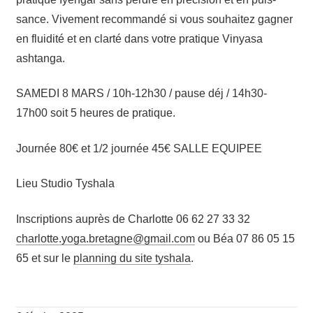
sance. Vive­ment recom­man­dé si vous sou­hai­tez gagner
en flui­di­té et en clar­té dans votre pra­tique Vinya­sa
ashtanga.
SAMEDI 8 MARS / 10h-12h30 / pause déj / 14h30-
17h00 soit 5 heures de pratique.
Jour­née 80€ et 1/2 jour­née 45€ SALLE EQUIPEE
Lieu Stu­dio Tyshala
Ins­crip­tions auprès de Char­lotte 06 62 27 33 32
ahc
ttolr
goy.e
erb.a
engat
iamg@
moc.l
ou Béa 07 86 05 15
65 et sur le
plan­ning du site tysha­la
.