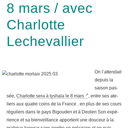
8 mars / avec
Charlotte
Lechevallier
On l’at­ten­dait
depuis la
sai­son pas­
sée,
Char­lotte sera à tysha­la le 8 mars
, entre ses ate­
liers aux quatre coins de la France , en plus de ses cours
régu­liers dans le pays Bigou­den et à Deo­len Son expé­
rience et sa bien­veillance apportent une dou­ceur à la
pra­tique Iyen­gar sans perdre en pré­ci­sion et en puis­