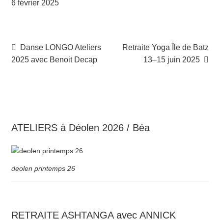
6 février 2025
Navigation
Article
Article
Danse LONGO Ateliers
Retraite Yoga Île de Batz
précédent :
suivant :
2025 avec Benoit Decap
13–15 juin 2025
de
l’article
ATELIERS à Déolen 2026 / Béa
deolen printemps 26
RETRAITE ASHTANGA avec ANNICK