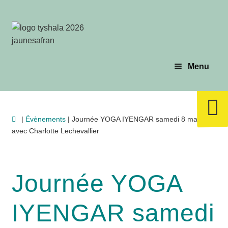
Aller
Aller
à
au
la
contenu
navigation
Menu
Évènements
|
Évènements
| Journée YOGA IYENGAR samedi 8 mars /
avec Charlotte Lechevallier
Planning & Tarif
Les profs
Journée YOGA
IYENGAR samedi
Le yoga