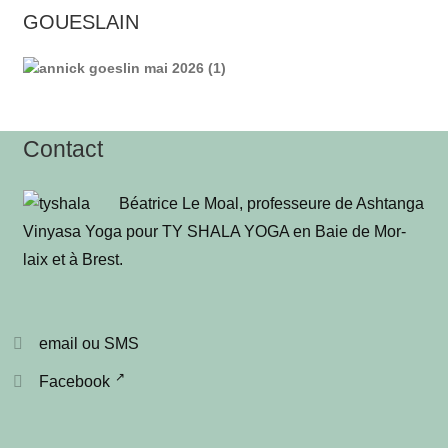
GOUESLAIN
Contact
Béa­trice Le Moal, pro­fes­seure de Ash­tan­ga
Vinya­sa Yoga pour TY SHALA YOGA en Baie de Mor­
laix et à Brest
.
email ou SMS
Facebook