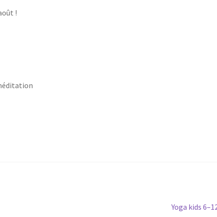
août !
 méditation
Article
Yoga kids 6–1