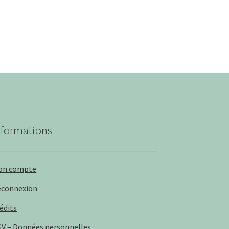
nformations
on compte
éconnexion
édits
V – Données personnelles