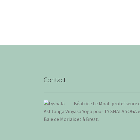
précédent :
de
l’article
Contact
Béa­trice Le Moal, pro­fes­seure 
Ash­tan­ga Vinya­sa Yoga pour TY SHALA YOGA 
Baie de Mor­laix et à Brest
.