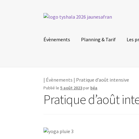
Aller
Aller
à
au
la
contenu
Évènements
Planning & Tarif
Les p
navigation
|
Évènements
| Pratique d’août intensive
Publié le
5 août 2023
par
béa
Pratique d’août int