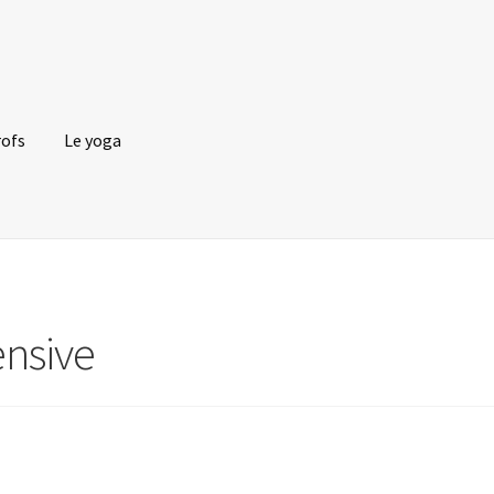
rofs
Le yoga
ensive