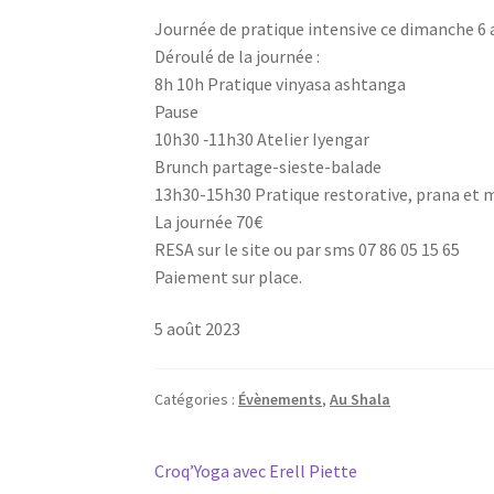
Jour­née de pra­tique inten­sive ce dimanche 6 
Dérou­lé de la journée :
8h 10h Pra­tique vinya­sa ashtanga
Pause
10h30 ‑11h30 Ate­lier Iyengar
Brunch partage-sieste-balade
13h30-15h30 Pra­tique res­to­ra­tive, pra­na et
La jour­née 70€
RESA sur le site ou par sms 07 86 05 15 65
Paie­ment sur place.
5 août 2023
Catégories :
Évènements
,
Au Shala
Navigation
Article
Croq’Yoga avec Erell Piette