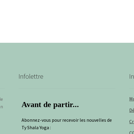
suivant :
Infolettre
I
M
de
Avant de partir...
en
D
Abonnez-vous pour recevoir les nouvelles de
Cr
Ty Shala Yoga :
CG