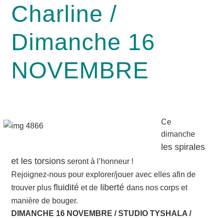
Charline /
Dimanche 16
NOVEMBRE
Ce
dimanche
les spi­rales
et les tor­sions
seront à l’honneur !
Rejoi­gnez-nous pour explorer/jouer avec elles afin de
flui­di­té
liber­té
trou­ver plus
et de
dans nos corps et
manière de bouger.
DIMANCHE 16 NOVEMBRE / STUDIO TYSHALA /