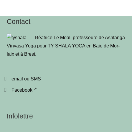
Contact
Béa­trice Le Moal, pro­fes­seure de Ash­tan­ga
Vinya­sa Yoga pour TY SHALA YOGA en Baie de Mor­
laix et à Brest
.
email ou SMS
Facebook
Infolettre