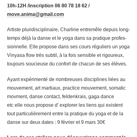
10h-12H /inscription 06 80 78 18 62 /
.evom
amina
iamg@
moc.l
Artiste plu­ri­dis­ci­pli­naire, Char­line entre­mêle depuis long­
temps déjà la danse et le yoga dans sa pra­tique pro­fes­
sion­nelle. Elle pro­pose dans ses cours régu­liers un yoga
Vinya­sa flow très sub­til, à la fois sen­sible et rigou­reux,
tou­jours sou­cieuse du confort de cha­cun de ses élèves.
Ayant expé­ri­men­té de nom­breuses dis­ci­plines liées au
mou­ve­ment, art mar­tiaux, prac­tice mou­ve­ment, soma­tic
mov­ment, danse contact, fel­den­krais, gaga dance
etc elle nous pro­pose d’ explo­rer les liens qui existent
tout par­ti­cu­liè­re­ment entre la pra­tique du yoga et de la
danse sur deux dates : 9 février et 9 mars 30€