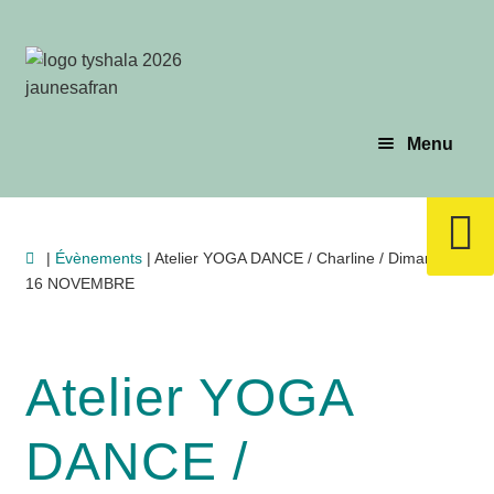
Aller
Aller
à
au
la
contenu
navigation
Menu
Évènements
|
Évènements
| Atelier YOGA DANCE / Charline / Dimanche
16 NOVEMBRE
Planning & Tarif
Les profs
Atelier YOGA
DANCE /
Le yoga