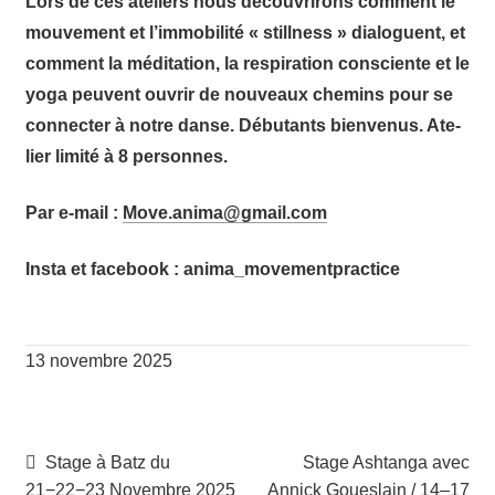
Lors de ces ate­liers nous décou­vri­rons com­ment le
mou­ve­ment et l’im­mo­bi­li­té
« stil­l­ness » dia­loguent, et
com­ment la médi­ta­tion, la res­pi­ra­tion consciente et le
yoga peuvent ouvrir de nou­veaux che­mins pour se
connec­ter à notre danse.
Débu­tants bien­ve­nus. Ate­
lier limi­té à 8 personnes.
Par e‑mail :
.evoM
amina
iamg@
moc.l
Ins­ta et face­book : anima_movementpractice
13 novembre 2025
Navigation
Article
Article
Stage à Batz du
Stage Ashtanga avec
précédent :
suivant :
21−22−23 Novembre 2025
Annick Goueslain / 14–17