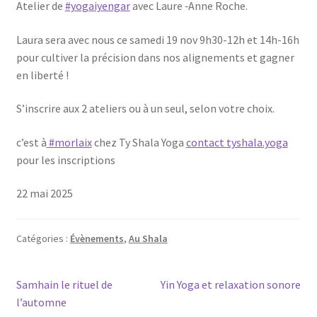
Ate­lier de
#yogaiyen­gar
avec Laure ‑Anne Roche.
Lau­ra sera avec nous ce same­di 19 nov 9h30-12h et 14h-16h
pour culti­ver la pré­ci­sion dans nos ali­gne­ments et gagner
en liberté !
S’ins­crire aux 2 ate­liers ou à un seul, selon votre choix.
c’est à
#mor­laix
chez Ty Sha­la Yoga
contact tyshala.yoga
pour les inscriptions
22 mai 2025
Catégories :
Évènements
,
Au Shala
Navigation
Article
Article
Samhain le rituel de
Yin Yoga et relaxation sonore
précédent :
suivant :
l’automne
de