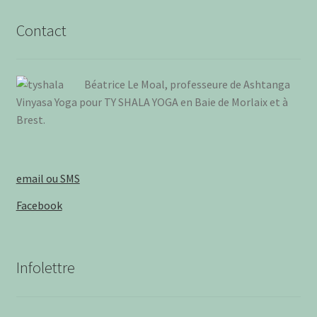
Contact
Béa­trice Le Moal, pro­fes­seure de Ash­tan­ga
Vinya­sa Yoga pour TY SHALA YOGA en Baie de Mor­laix et à
Brest
.
email ou SMS
Facebook
Infolettre