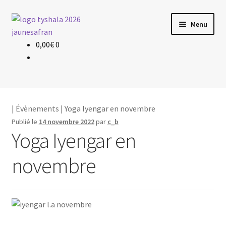
Aller
Aller
Menu
à
au
la
contenu
0,00
€
0
Évènements
navigation
Planning & Tarif
Les profs
|
Évènements
| Yoga Iyengar en novembre
Publié le
14 novembre 2022
par
c_b
Le yoga
Yoga Iyengar en
novembre