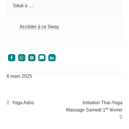
Situé à …
Accé­der à ce Sway
6 mars 2025
Navigation
Article
Article
Yoga Ados
Initiation Thai-Yoga
er
précédent :
suivant :
Massage Samedi 1
février
de
l’article