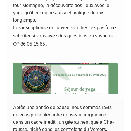
teur Mon­tagne, la décou­verte des lieux avec le
yoga qu’il enseigne aus­si et pra­tique depuis
longtemps.
Les ins­crip­tions sont ouvertes, n’hé­si­tez pas à me
sol­li­ci­ter si vous avez des ques­tions en sus­pens.
O7 86 05 15 65 .
Après une année de pause, nous sommes ravis
de vous pré­sen­ter notre nou­veau pro­gramme
dans un cadre inédit : un gîte authen­tique à Cha­
rousse, niché dans les contre­forts du Ver­cors.