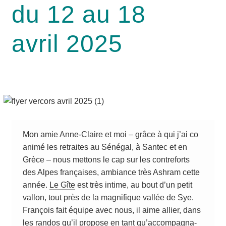
du 12 au 18
avril 2025
Mon amie Anne-Claire et moi – grâce à qui j’ai co
ani­mé les retraites au Séné­gal, à San­tec et en
Grèce – nous met­tons le cap sur les contre­forts
des Alpes fran­çaises, ambiance très Ash­ram cette
année.
Le Gîte
est très intime, au bout d’un petit
val­lon, tout près de la magni­fique val­lée de Sye.
Fran­çois fait équipe avec nous, il aime allier, dans
les ran­dos qu’il pro­pose en tant qu’ac­com­pa­gna­