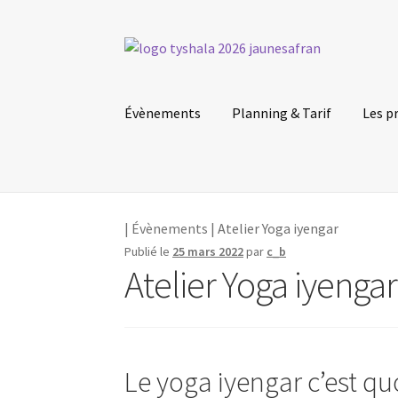
Aller
Aller
à
au
la
contenu
Évènements
Planning & Tarif
Les p
navigation
|
Évènements
| Atelier Yoga iyengar
Publié le
25 mars 2022
par
c_b
Atelier Yoga iyengar
Le yoga iyengar c’est qu