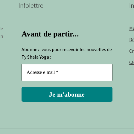
Infolettre
I
M
de
Avant de partir...
en
D
Abonnez-vous pour recevoir les nouvelles de
Cr
Ty Shala Yoga :
CG