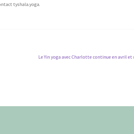
contact tyshala.yoga.
Article
Le Yin yoga avec Charlotte continue en avril et 
suivant :