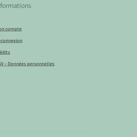
nformations
on compte
éconnexion
édits
V – Données personnelles