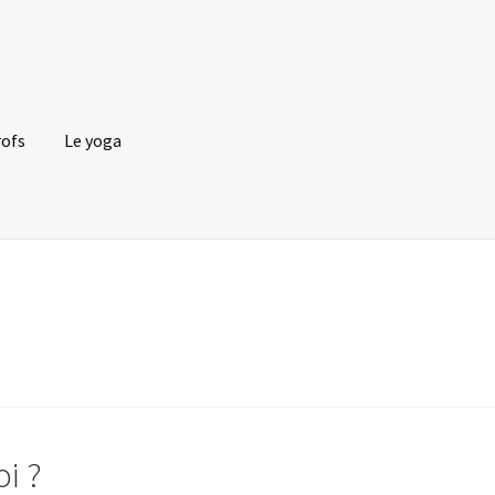
rofs
Le yoga
oi ?