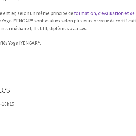
e entier, selon un même prin­cipe de
for­ma­tion, d’évaluation et de
Yoga IYENGAR® sont éva­lués selon plu­sieurs niveaux de cer­ti­fi­ca­ti
r inter­mé­diaire I, II et III, diplômes avancés.
i­fiés Yoga IYENGAR®.
tes
h-16h15