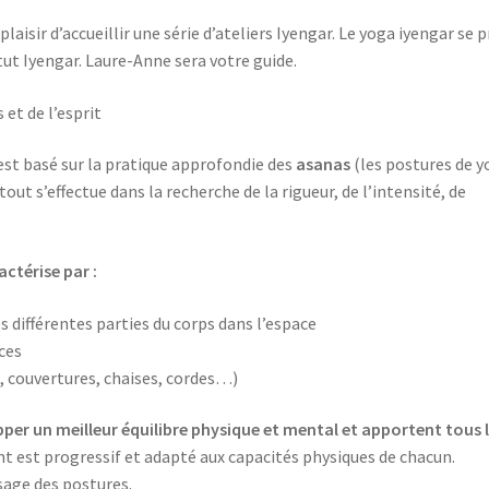
 plai­sir d’ac­cueillir une série d’a­te­liers Iyen­gar. Le yoga iyen­gar se 
ti­tut Iyen­gar. Laure-Anne sera votre guide.
 et de l’esprit
st basé sur la pra­tique appro­fon­die des
asa­nas
(les pos­tures de y
e tout s’effectue dans la recherche de la rigueur, de l’intensité, de
­té­rise par :
 dif­fé­rentes par­ties du corps dans l’espace
ces
, cou­ver­tures, chaises, cordes…)
­per un meilleur équi­libre phy­sique et men­tal et apportent tous 
est pro­gres­sif et adap­té aux capa­ci­tés phy­siques de cha­cun.
ssage des postures.