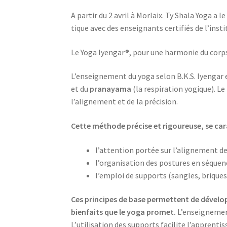
A par­tir du 2 avril à Mor­laix. Ty Sha­la Yoga a le
tique avec des ensei­gnants cer­ti­fiés de l’ins­
Le Yoga Iyen­gar®, pour une har­mo­nie du corps
L’enseignement du yoga selon B.K.S. Iyen­gar e
et du
pra­naya­ma
(la res­pi­ra­tion yogique). L
l’alignement et de la précision.
Cette méthode pré­cise et rigou­reuse, se carac
l’attention por­tée sur l’alignement des
l’organisation des pos­tures en séquen
l’emploi de sup­ports (sangles, briques
Ces prin­cipes de base per­mettent de déve­lop
bien­faits que le yoga pro­met.
L’enseignement 
L’utilisation des sup­ports faci­lite l’apprenti