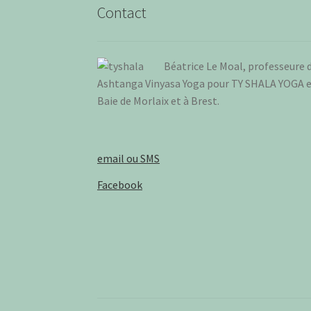
Contact
Béa­trice Le Moal, pro­fes­seure 
Ash­tan­ga Vinya­sa Yoga pour TY SHALA YOGA 
Baie de Mor­laix et à Brest
.
email ou SMS
Facebook