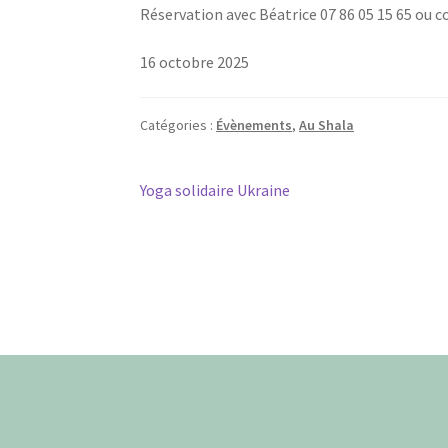
Réser­va­tion avec Béa­trice 07 86 05 15 65 ou 
16 octobre 2025
Catégories :
Évènements
,
Au Shala
Navigation
Article
Yoga solidaire Ukraine
précédent :
de
l’article