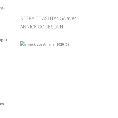
pra­
RETRAITE ASHTANGA avec
ANNICK GOUESLAIN
oga)
les