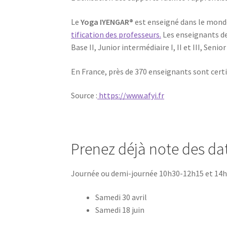
Le
Yoga IYENGAR®
est ensei­gné dans le mond
ti­fi­ca­tion des pro­fes­seurs.
Les ensei­gnants de 
Base II, Junior inter­mé­diaire I, II et III, Senio
En France, près de 370 ensei­gnants sont cer­t
Source :
https://www.afyi.fr
Prenez déjà note des da
Jour­née ou demi-jour­née 10h30-12h15 et 14
Same­di 30 avril
Same­di 18 juin