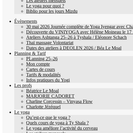
Les ateliers mensuels
Le yoga pour quoi ?
Biblio pour les jours Mizdu
Évènements
30 mai 2026 Journée complète de Yoga Iyengar avec Char
Découverte du VINIYOGA avec Hélène Moineau le 17 
Ateliers Ashtanga 25–26 à Tyshala / Eléonore Schach
Thaï massage Volontariat
Dates des ateliers à DEOLEN 2026 / Béa Le Moal
Planning & Tarif
PLanning 25–26
Mon compte
Cartes de cours
Tarifs & modalités
Infos pratiques du Yogi
Les profs
Béatrice Le Moal
MARJORIE CADORET
Charline Corcessin – Vinyasa Flow
Charlotte Jézéquel
Le yoga
Qu’est-ce que le yoga ?
Quels cours de yoga à Ty Shala ?
Le yoga améliore l’activité du cerveau