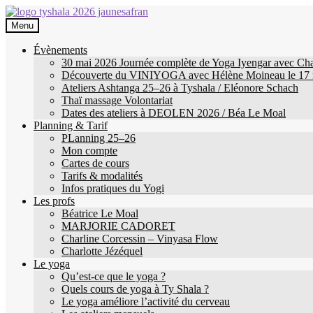
Aller
Aller
à
au
Menu
la
contenu
navigation
Évènements
30 mai 2026 Journée complète de Yoga Iyengar avec Char
Découverte du VINIYOGA avec Hélène Moineau le 17 
Ateliers Ashtanga 25–26 à Tyshala / Eléonore Schach
Thaï massage Volontariat
Dates des ateliers à DEOLEN 2026 / Béa Le Moal
Planning & Tarif
PLanning 25–26
Mon compte
Cartes de cours
Tarifs & modalités
Infos pratiques du Yogi
Les profs
Béatrice Le Moal
MARJORIE CADORET
Charline Corcessin – Vinyasa Flow
Charlotte Jézéquel
Le yoga
Qu’est-ce que le yoga ?
Quels cours de yoga à Ty Shala ?
Le yoga améliore l’activité du cerveau