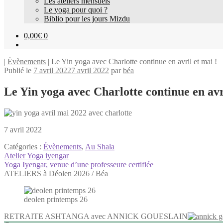
Les ateliers mensuels
Le yoga pour quoi ?
Biblio pour les jours Mizdu
0,00
€
0
|
Évènements
| Le Yin yoga avec Charlotte continue en avril et mai !
Publié le
7 avril 2022
7 avril 2022
par
béa
Le Yin yoga avec Charlotte continue en avri
7 avril 2022
Catégories :
Évènements
,
Au Shala
Navigation
Article
Atelier Yoga iyengar
précédent :
Article
Yoga Iyengar, venue d’une professeure certifiée
de
suivant :
ATELIERS à Déolen 2026 / Béa
l’article
deolen printemps 26
RETRAITE ASHTANGA avec ANNICK GOUESLAIN