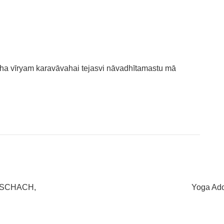
Article
 SCHACH,
Yoga Ad
suivant :