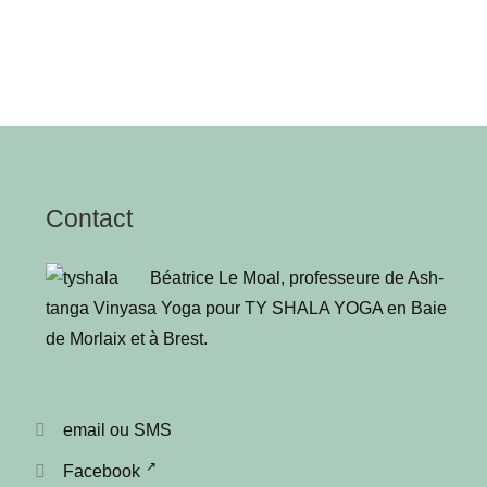
l’article
Contact
Béa­trice Le Moal, pro­fes­seure de Ash­
tan­ga Vinya­sa Yoga pour TY SHALA YOGA en Baie
de Mor­laix et à Brest
.
email ou SMS
Facebook