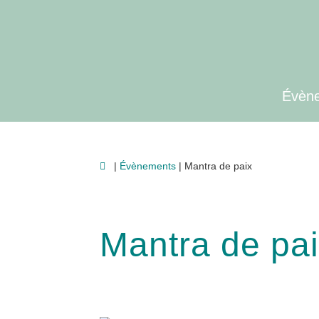
Aller
Aller
à
au
la
contenu
navigation
Évèn
|
Évènements
| Mantra de paix
Mantra de pa