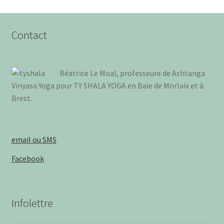
Contact
Béa­trice Le Moal, pro­fes­seure de Ash­tan­ga
Vinya­sa Yoga pour TY SHALA YOGA en Baie de Mor­laix et à
Brest
.
email ou SMS
Facebook
Infolettre