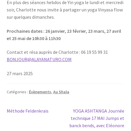
En plus des séances heb­dos de Yin yoga le lun­di et mer­cre­di
soir, Char­lotte nous invite à par­ta­ger un yoga Vinya­sa flow
sur quelques dimanches.
Pro­chaines dates : 26 jan­vier, 23 février, 23 mars, 27 avril
et 25 mai de 10h30 à 11h30
Contact et résa auprès de Char­lotte : 06 19 55 99 31
NOB
@RUOJ
AYALA
RUTAN
MOC.O
27 mars 2025
Catégories :
Évènements
,
Au Shala
Navigation
Article
Article
Méthode Feldenkrais
YOGA ASHTANGA Journée
précédent :
suivant :
technique 17 MAI Jumps et
de
banck bends, avec Eléonore