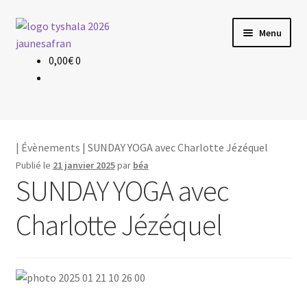
Aller
Aller
Menu
à
au
la
contenu
0,00
€
0
Évènements
navigation
Planning & Tarif
Les profs
|
Évènements
| SUNDAY YOGA avec Charlotte Jézéquel
Publié le
21 janvier 2025
par
béa
Le yoga
SUNDAY YOGA avec
Charlotte Jézéquel