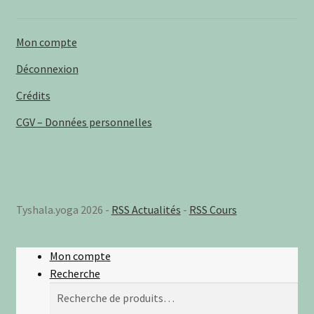
Mon compte
Déconnexion
Crédits
CGV – Données personnelles
Tyshala.yoga 2026 -
RSS Actualités
-
RSS Cours
Mon compte
Recherche
Recherche
Recherche
pour :