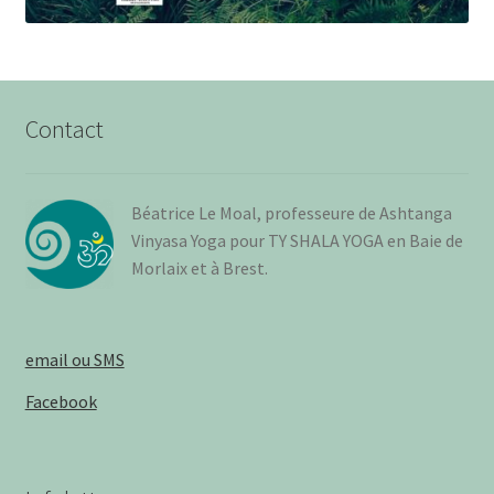
Contact
Béa­trice Le Moal, pro­fes­seure de Ash­tan­ga
Vinya­sa Yoga pour TY SHALA YOGA en Baie de
Mor­laix et à Brest
.
email ou SMS
Facebook