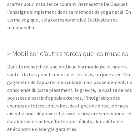
star­ter pour ins­tal­ler ce cou­rant. Ber­na­dette De Gas­quet
l’en­seigne sim­ple­ment dans sa méthode de yoga natal. En
terme yogique , cela cor­res­pon­drait à l’ac­ti­va­tion de
mulabandha.
> Mobiliser d’autres forces que les muscles
Dans la recherche d’une pra­tique har­mo­nieuse et nour­ris­
sante à la fois pour le men­tal et le corps, on joue avec l’en­
ga­ge­ment de l’ap­pa­reil mus­cu­laire mais pas seule­ment. La
conscience du juste pla­ce­ment, la gra­vi­té, la qua­li­té de nos
pous­sées à par­tir d’ap­puis externes, l’in­té­gra­tion des
champs de forces contraires, des lignes de direc­tion nous
aident à nous déployer et à vivre la pos­ture serei­ne­ment et
dura­ble­ment car les efforts sont réduits, donc détente
et éco­no­mie d’éner­gie garanties.