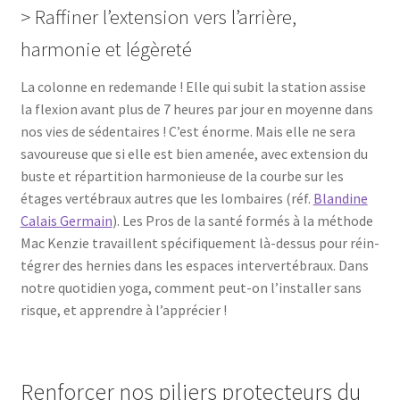
> Raffiner l’extension vers l’arrière,
harmonie et légèreté
La colonne en rede­mande ! Elle qui subit la sta­tion assise
la flexion avant plus de 7 heures par jour en moyenne dans
nos vies de séden­taires ! C’est énorme. Mais elle ne sera
savou­reuse que si elle est bien ame­née, avec exten­sion du
buste et répar­ti­tion har­mo­nieuse de la courbe sur les
étages ver­té­braux autres que les lom­baires (réf.
Blan­dine
Calais Ger­main
). Les Pros de la san­té for­més à la méthode
Mac Ken­zie tra­vaillent spé­ci­fi­que­ment là-des­sus pour réin­
té­grer des her­nies dans les espaces inter­ver­té­braux. Dans
notre quo­ti­dien yoga, com­ment peut-on l’ins­tal­ler sans
risque, et apprendre à l’apprécier !
Renforcer nos piliers protecteurs du