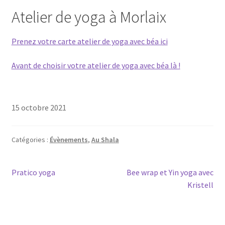
Atelier de yoga à Morlaix
Pre­nez votre carte ate­lier de yoga avec béa ici
Avant de choi­sir votre ate­lier de yoga avec béa là !
15 octobre 2021
Catégories :
Évènements
,
Au Shala
Navigation
Article
Article
Pratico yoga
Bee wrap et Yin yoga avec
précédent :
suivant :
Kristell
de
l’article