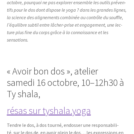
octobre, pour­quoi ne pas explo­rer ensemble les outils pré­ven­
tifs pour le dos dont dis­pose le yoga ? dans les grandes lignes,
la science des ali­gne­ments com­bi­née au contrôle du souffle,
l’é­qui­libre sub­til entre lâcher-prise et enga­ge­ment, une lec­
ture plus fine du corps grâce à la connais­sance et les
sensations.
« Avoir bon dos », atelier
samedi 16 octobre, 10–12h30 à
Ty shala,
résas sur tyshala.yoga
Tendre le dos, à dos tour­né, endos­ser une res­pon­sa­bi­li­
té, sur le dos de, en avoir plein le dos… les expres­sions en