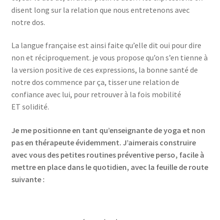
disent long sur la rela­tion que nous entre­te­nons avec
notre dos.
La langue fran­çaise est ain­si faite qu’elle dit oui pour dire
non et réci­pro­que­ment. je vous pro­pose qu’on s’en tienne à
la ver­sion posi­tive de ces expres­sions, la bonne san­té de
notre dos com­mence par ça, tis­ser une rela­tion de
confiance avec lui, pour retrou­ver à la fois mobi­li­té
ET solidité.
Je me posi­tionne en tant qu’en­sei­gnante de yoga et non
pas en thé­ra­peute évi­dem­ment. J’ai­me­rais construire
avec vous des petites rou­tines pré­ven­tive per­so, facile à
mettre en place dans le quo­ti­dien, avec la feuille de route
suivante :