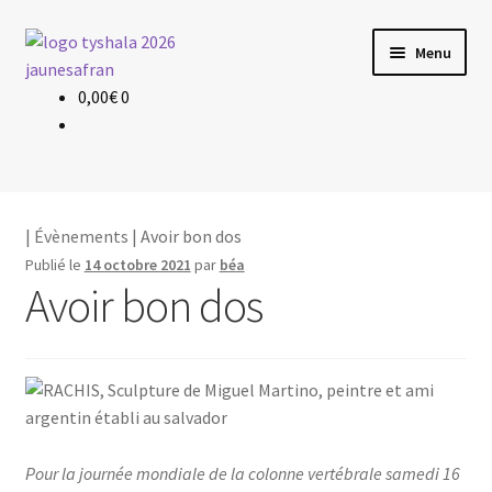
Aller
Aller
Menu
à
au
la
contenu
0,00
€
0
Évènements
navigation
Planning & Tarif
Les profs
|
Évènements
| Avoir bon dos
Publié le
14 octobre 2021
par
béa
Le yoga
Avoir bon dos
Pour la jour­née mon­diale de la colonne ver­té­brale same­di 16