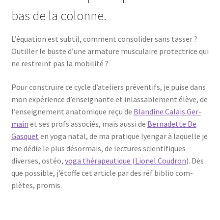
bas de la colonne.
L’é­qua­tion est sub­til, com­ment conso­li­der sans tas­ser ?
Outiller le buste d’une arma­ture mus­cu­laire pro­tec­trice qui
ne res­treint pas la mobilité ?
Pour construire ce cycle d’a­te­liers pré­ven­tifs, je puise dans
mon expé­rience d’en­sei­gnante et inlas­sa­ble­ment élève, de
l’en­sei­gne­ment ana­to­mique reçu de
Blan­dine Calais Ger­
main
et ses profs asso­ciés, mais aus­si de
Ber­na­dette De
Gas­quet
en yoga natal, de ma pra­tique Iyen­gar à laquelle je
me dédie le plus désor­mais, de lec­tures scien­ti­fiques
diverses, ostéo,
yoga thé­ra­peu­tique (Lio­nel Cou­dron
). Dès
que pos­sible, j’é­toffe cet article par des réf biblio com­
plètes, promis.