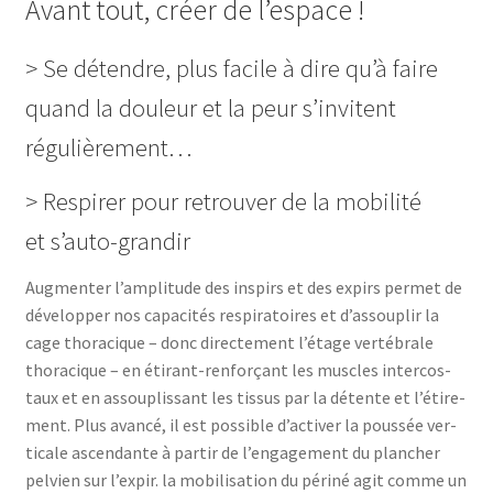
Avant tout, créer de l’espace !
> Se détendre, plus facile à dire qu’à faire
quand la douleur et la peur s’invitent
régulièrement…
> Respirer pour retrouver de la mobilité
et s’auto-grandir
Aug­men­ter l’am­pli­tude des ins­pirs et des expirs per­met de
déve­lop­per nos capa­ci­tés res­pi­ra­toires et d’as­sou­plir la
cage tho­ra­cique – donc direc­te­ment l’é­tage ver­té­brale
tho­ra­cique – en éti­rant-ren­for­çant les muscles inter­cos­
taux et en assou­plis­sant les tis­sus par la détente et l’é­ti­re­
ment. Plus avan­cé, il est pos­sible d’ac­ti­ver la pous­sée ver­
ti­cale ascen­dante à par­tir de l’en­ga­ge­ment du plan­cher
pel­vien sur l’ex­pir. la mobi­li­sa­tion du péri­né agit comme un